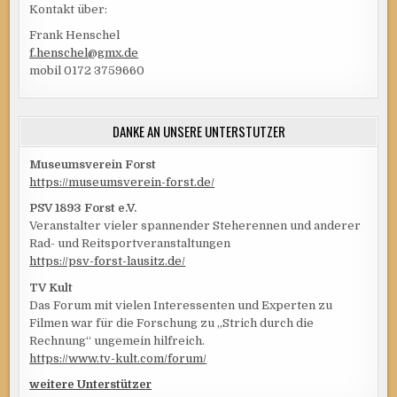
Kontakt über:
Frank Henschel
f.henschel@gmx.de
mobil 0172 3759660
DANKE AN UNSERE UNTERSTÜTZER
Museumsverein Forst
https://museumsverein-forst.de/
PSV 1893 Forst e.V.
Veranstalter vieler spannender Steherennen und anderer
Rad- und Reitsportveranstaltungen
https://psv-forst-lausitz.de/
TV Kult
Das Forum mit vielen Interessenten und Experten zu
Filmen war für die Forschung zu „Strich durch die
Rechnung“ ungemein hilfreich.
https://www.tv-kult.com/forum/
weitere Unterstützer