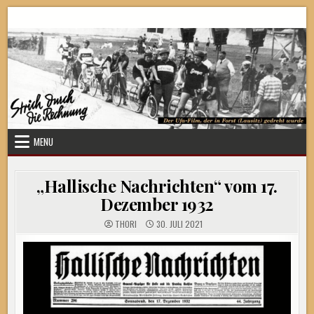
Skip
Strich durch die Rechnung
to
content
MENU
„Hallische Nachrichten“ vom 17.
Dezember 1932
THORI
30. JULI 2021