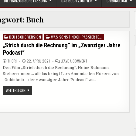
DIE FRANZÖSISCHE FASSUNG
DAS BUCH ZUM FILM
CHRONOLOGIE
agwort:
Buch
DEUTSCHE VERSION
WAS SONST NOCH PASSIERTE...
Posted
in
„Strich durch die Rechnung“ im „Zwanziger Jahre
Podcast“
ON
THORI
22. APRIL 2021
LEAVE A COMMENT
„STRICH
Den Film „Strich durch die Rechnung“, Heinz Rühmann,
DURCH
DIE
Steherrennen … all das bringt Lars Amenda den Hörern von
RECHNUNG“
IM
„Goldstaub – der zwanziger Jahre Podcast“ zu…
„ZWANZIGER
JAHRE
„STRICH
WEITERLESEN
PODCAST“
DURCH
DIE
RECHNUNG“
IM
„ZWANZIGER
JAHRE
PODCAST“