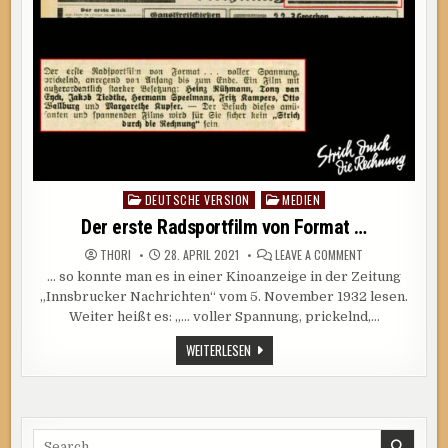
DEUTSCHE VERSION
MEDIEN
Posted
in
Der erste Radsportfilm von Format …
ON
THORI
28. APRIL 2021
LEAVE A COMMENT
DER
… so konnte man es in einer Kinoanzeige in der Zeitung
ERSTE
RADSPORTFILM
„Innsbrucker Nachrichten“ vom 5. November 1932 lesen.
VON
FORMAT
Weiter heißt es: „… voller Spannung, prickelnd,…
…
DER
WEITERLESEN
ERSTE
RADSPORTFILM
VON
FORMAT
…
Search