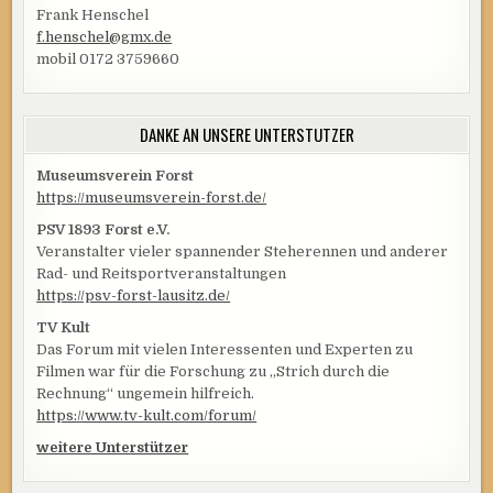
Frank Henschel
f.henschel@gmx.de
mobil 0172 3759660
DANKE AN UNSERE UNTERSTÜTZER
Museumsverein Forst
https://museumsverein-forst.de/
PSV 1893 Forst e.V.
Veranstalter vieler spannender Steherennen und anderer
Rad- und Reitsportveranstaltungen
https://psv-forst-lausitz.de/
TV Kult
Das Forum mit vielen Interessenten und Experten zu
Filmen war für die Forschung zu „Strich durch die
Rechnung“ ungemein hilfreich.
https://www.tv-kult.com/forum/
weitere Unterstützer