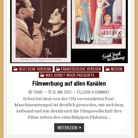
DEUTSCHE VERSION
FRANZÖSISCHE VERSION
MEDIEN
Posted
WAS SONST NOCH PASSIERTE...
in
Filmwerbung auf allen Kanälen
ON
THORI
15. MAI 2021
LEAVE A COMMENT
FILMWERBUNG
Schon bei dem von der Ufa verwendeten Post-
AUF
ALLEN
Maschinenstempel ist deutlich geworden, mit welchem
KANÄLEN
Aufwand und wie detailreich die Filmgesellschaft ihre
Filme neben den einschlägigen Plakaten,…
FILMWERBUNG
WEITERLESEN
AUF
ALLEN