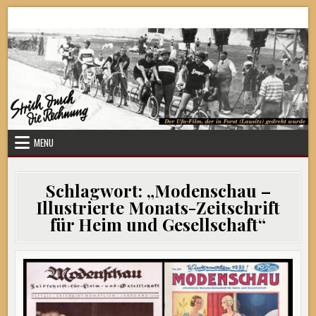
Skip
Strich durch die Rechnung
to
content
MENU
Schlagwort:
„Modenschau –
Illustrierte Monats-Zeitschrift
für Heim und Gesellschaft“