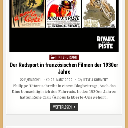
HINTERGRUND
Posted
in
Der Radsport in französischen Filmen der 1930er
Jahre
ON
F_HENSCHEL
24. MÄRZ 2022
LEAVE A COMMENT
DER
Philippe Tétart schreibt in einem Blogbeitrag: „Auch das
RADSPORT
IN
Kino bemächtigt sich des Fahrrads. In den 1930er Jahren
FRANZÖSISCH
FILMEN
hatten René Clair (À nous la liberté-Uns gehört…
DER
1930ER
DER
WEITERLESEN
JAHRE
RADSPORT
IN
FRANZÖSISCHEN
FILMEN
DER