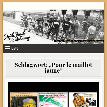
Skip
Strich durch die Rechnung
to
content
MENU
Schlagwort:
„Pour le maillot
jaune”