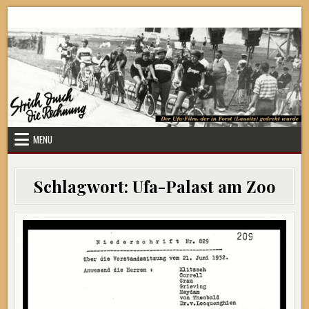
Skip
Strich durch die Rechnung
to
content
MENU
Schlagwort:
Ufa-Palast am Zoo