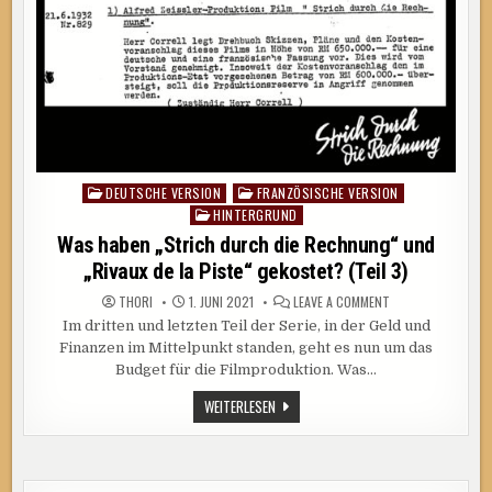
DEUTSCHE VERSION
FRANZÖSISCHE VERSION
Posted
HINTERGRUND
in
Was haben „Strich durch die Rechnung“ und
„Rivaux de la Piste“ gekostet? (Teil 3)
ON
THORI
1. JUNI 2021
LEAVE A COMMENT
WAS
Im dritten und letzten Teil der Serie, in der Geld und
HABEN
„STRICH
Finanzen im Mittelpunkt standen, geht es nun um das
DURCH
DIE
Budget für die Filmproduktion. Was…
RECHNUNG“
UND
WAS
WEITERLESEN
„RIVAUX
HABEN
DE
LA
„STRICH
PISTE“
DURCH
GEKOSTET?
DIE
(TEIL
RECHNUNG“
3)
UND