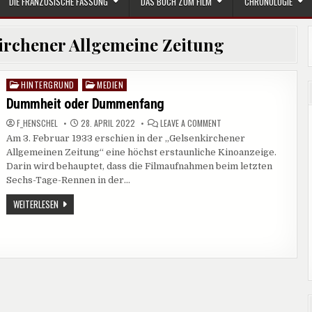
DIE FRANZÖSISCHE FASSUNG
DAS BUCH ZUM FILM
CHRONOLOGIE
irchener Allgemeine Zeitung
HINTERGRUND
MEDIEN
Posted
in
Dummheit oder Dummenfang
ON
F_HENSCHEL
28. APRIL 2022
LEAVE A COMMENT
DUMMHEIT
Am 3. Februar 1933 erschien in der „Gelsenkirchener
ODER
DUMMENFANG
Allgemeinen Zeitung“ eine höchst erstaunliche Kinoanzeige.
Darin wird behauptet, dass die Filmaufnahmen beim letzten
Sechs-Tage-Rennen in der…
DUMMHEIT
WEITERLESEN
ODER
DUMMENFANG