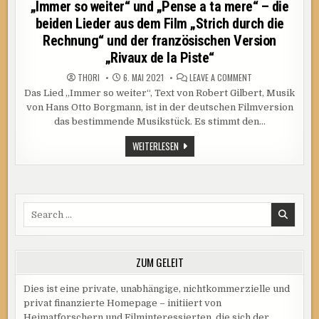
„Immer so weiter“ und „Pense a ta mere“ – die
beiden Lieder aus dem Film „Strich durch die
Rechnung“ und der französischen Version
„Rivaux de la Piste“
ON
THORI
6. MAI 2021
LEAVE A COMMENT
„IMMER
Das Lied „Immer so weiter“, Text von Robert Gilbert, Musik
SO
WEITER“
von Hans Otto Borgmann, ist in der deutschen Filmversion
UND
„PENSE
das bestimmende Musikstück. Es stimmt den…
A
TA
„IMMER
WEITERLESEN
MERE“
SO
–
DIE
WEITER“
BEIDEN
UND
LIEDER
„PENSE
AUS
A
DEM
TA
FILM
Search
MERE“
„STRICH
–
DURCH
for:
DIE
DIE
BEIDEN
RECHNUNG“
LIEDER
UND
AUS
DER
ZUM GELEIT
DEM
FRANZÖSISCHEN
VERSION
FILM
„RIVAUX
„STRICH
Dies ist eine private, unabhängige, nichtkommerzielle und
DE
DURCH
LA
DIE
privat finanzierte Homepage – initiiert von
PISTE“
RECHNUNG“
Heimatforschern und Filminteressierten, die sich der