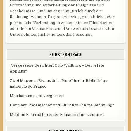
UND
DER
Erforschung und Aufarbeitung der Ereignisse und
FRANZÖSISCHEN
Geschehnisse rund um den Film „Strich durch die
VERSION
„RIVAUX
Rechnung“ widmen. Es gibt keinerlei geschäftliche oder
DE
persönliche Verbindungen zu den mit den Filmarbeiten
LA
PISTE“
oder deren Vermarktung und Verwertung beauftragten
Unternehmen, Institutionen oder Personen.
NEUESTE BEITRÄGE
„Vergessene Gesichter: Otto Wallburg – Der letzte
Applaus“
Zwei Mappen „Rivaux de la Piste“ in der Bibliothèque
nationale de France
Man hat uns nicht vergessen!
Hermann Rademacher und „Strich durch die Rechnung“
Mit dem Fahrrad bei einer Filmaufnahme gestürzt