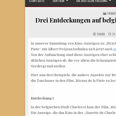
STARTSEITE
DER FILM
DIE DEUTSCHE FASSUNG
POSTE
FRANZ
IN
Drei Entdeckungen auf belgi
THORI
21.
In unserer Sammlung von Kino-Anzeigen zu „Strich
Piste“ mit Albert Préjean befinden sich jetzt auch
e
Von der Aufmachung sind diese Anzeigen eher schlic
üblichen Anzeigen ab, die vor allem die Schauspiel
Vordergrund stellen.
Hier nun drei Beispiele, die andere Aspekte zur B
die Zuschauer in den Film „Rivaux de la Piste zu loc
Entdeckung 1
In der belgischen Stadt Charleroi kam der Film „Riv
Die Anzeige, die das Kino in der „Gazette de Charle