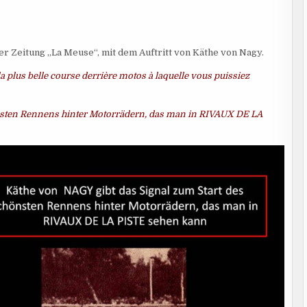
der Zeitung „La Meuse“, mit dem Auftritt von Käthe von Nagy.
a plus belle course derrière motos à laquelle vous puissiez
önsten Rennens hinter Motorrädern, das man in RIVAUX DE LA