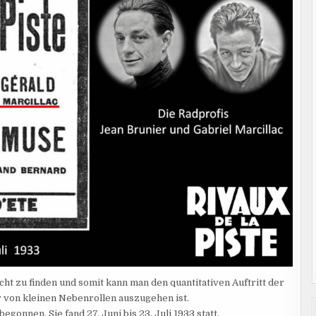
icht zu finden und somit kann man den quantitativen Auftritt der
r von kleinen Nebenrollen auszugehen ist.
egonnen. Sie fand 27. Juni bis 23. Juli 1933 statt.