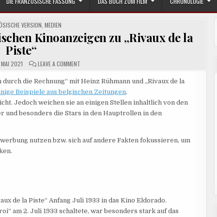
DIE FRANZÖSISCHE FASSUNG
DAS BUCH ZUM FILM
CHRONOLOGIE
D
ÖSISCHE VERSION
,
MEDIEN
schen Kinoanzeigen zu „Rivaux de la
Piste“
ON
 MAI 2021
LEAVE A COMMENT
DREI
ENTDECKUNGEN
AUF
 durch die Rechnung“ mit Heinz Rühmann und „Rivaux de la
BELGISCHEN
inige Beispiele aus belgischen Zeitungen
KINOANZEIGEN
.
ZU
ht. Jedoch weichen sie an einigen Stellen inhaltlich von den
„RIVAUX
DE
er und besonders die Stars in den Hauptrollen in den
LA
PISTE“
ewerbung nutzen bzw. sich auf andere Fakten fokussieren, um
ken.
aux de la Piste“ Anfang Juli 1933 in das Kino Eldorado.
roi“ am 2. Juli 1933 schaltete, war besonders stark auf das