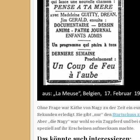
Ohne Frage war Käthe von Nagy zu der Zeit ein euro
Sekunden erledigt. Sie gibt „nur“ den
Startschuss 
Aber „die Nagy“ war wohl so ein Zugpferd und bei
speziell auf ihr Erscheinen aufmerksam machte.
Das könnte auch interessieren: