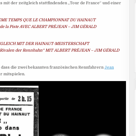
 mit der zeitgleich stattfindenden „Tour de France“ und einer
EME TEMPS QUE LE CHAMPIONNAT DU HAINAUT
ux de la Piste AVEC ALBERT PRÉJEAN – JIM GÉRALD
TGLEICH MIT DER HAINAUT-MEISTERSCHAFT
 „Rivalen der Rennbahn“ MIT ALBERT PRÉJEAN – JIM GÉRALD
n, dass die zwei bekannten französischen Rennfahrern
Jean
r mitspielen.