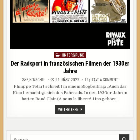
HINTERGRUND
Posted
in
Der Radsport in französischen Filmen der 1930er
Jahre
ON
F_HENSCHEL
24. MÄRZ 2022
LEAVE A COMMENT
DER
Philippe Tétart schreibt in einem Blogbeitrag: „Auch das
RADSPORT
IN
Kino bemächtigt sich des Fahrrads. In den 1930er Jahren
FRANZÖSISCH
FILMEN
hatten René Clair (À nous la liberté-Uns gehört…
DER
1930ER
DER
WEITERLESEN
JAHRE
RADSPORT
IN
FRANZÖSISCHEN
FILMEN
DER
1930ER
Search
JAHRE