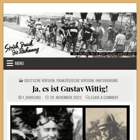
Skip
Strich durch die Rechnung
to
content
MENU
POSTED
DEUTSCHE VERSION
,
FRANZÖSISCHE VERSION
,
HINTERGRUND
IN
Ja, es ist Gustav Wittig!
ON
F_HENSCHEL
29. NOVEMBER 2023
LEAVE A COMMENT
JA,
ES
IST
GUSTAV
WITTIG!