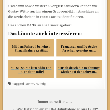
Und damit sowie weiteren Vergleichsbildern können wir
Gustav Wittig auch in einem Gruppenbild im Anschluss an
die Dreharbeiten in Forst Lausitz identifizieren.
Herzlichen DANK an alle Hinweisgeber!
Das könnte auch interessieren:
Mit dem Fahrrad bei einer
Franzosen und Deutsche
Filmaufnahme gestürzt
forschen gemeinsam …
Mi, Sa, So, Mo kam SddR und
"Strich durch die Rechnung"
Do, Fr dann RdlP!
wieder auf der Leinwan...
Tagged
Gustav Wittig
Beitragsnavigation
Immer so weiter … →
← Wer hat noch einen UFA-Filmkalender aus 1933?