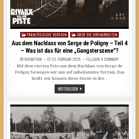
FRANZÖSISCHE VERSION
ÜBER DIE DREHARBEITEN
Posted
in
Aus dem Nachlass von Serge de Poligny – Teil 4
– Was ist das für eine „Gangsterszene“?
ON
REDAKTION
23. FEBRUAR 2025
LEAVE A COMMENT
AUS
Mit dem vierten Foto aus dem Nachlass von Serge de
DEM
NACHLASS
Poligny bewegen wir uns auf unbekanntes Terrain. Das
VON
SERGE
heißt, wir können diese Szene in der…
DE
POLIGNY
AUS
WEITERLESEN
–
DEM
TEIL
4
NACHLASS
–
VON
WAS
SERGE
IST
DE
DAS
POLIGNY
FÜR
–
EINE
TEIL
„GANGSTERS
4
–
WAS
IST