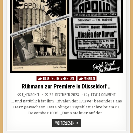
DEUTSCHE VERSION
MEDIEN
Posted
in
Rühmann zur Premiere in Düsseldorf …
ON
F_HENSCHEL
22. DEZEMBER 2023
LEAVE A COMMENT
RÜHMANN
… und natürlich ist ihm „Rivalen der Kurve“ besonders ans
ZUR
PREMIERE
Herz gewachsen. Das Solinger Tageblatt schreibt am 21.
IN
DÜSSELDOR
Dezember 1932: „Dann steht er auf der…
…
RÜHMANN
WEITERLESEN
ZUR
PREMIERE