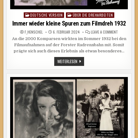
DEUTSCHE VERSION
ÜBER DIE DREHARBEITEN
Posted
in
Immer wieder kleine Spuren zum Filmdreh 1932
ON
F_HENSCHEL
6. FEBRUAR 2024
LEAVE A COMMENT
IMMER
An die 2000 Komparsen wirkten im Sommer 1932 bei den
WIEDER
KLEINE
Filmaufnahmen auf der Forster Radrennbahn mit. Somit
SPUREN
ZUM
prägte sich auch dieses Erlebnis als etwas besonderes…
FILMDREH
1932
IMMER
WEITERLESEN
WIEDER
KLEINE
SPUREN
ZUM
FILMDREH
1932