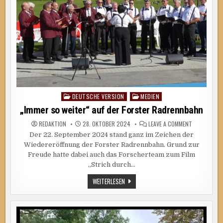
DEUTSCHE VERSION
MEDIEN
Posted
in
„Immer so weiter“ auf der Forster Radrennbahn
ON
REDAKTION
28. OKTOBER 2024
LEAVE A COMMENT
„IMMER
Der 22. September 2024 stand ganz im Zeichen der
SO
WEITER“
Wiedereröffnung der Forster Radrennbahn. Grund zur
AUF
DER
Freude hatte dabei auch das Forscherteam zum Film
FORSTER
„Strich durch…
RADRENNBA
„IMMER
WEITERLESEN
SO
WEITER“
AUF
DER
FORSTER
RADRENNBAHN