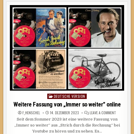
IN
DÜSSELDORF
…
DEUTSCHE VERSION
Posted
in
Weitere Fassung von „Immer so weiter“ online
ON
F_HENSCHEL
14. DEZEMBER 2023
LEAVE A COMMENT
WEITERE
Seit dem Sommer 2023 ist eine weitere Fassung von
FASSUNG
VON
„Immer so weiter“ aus „Strich durch die Rechnung“ bei
„IMMER
SO
Youtube zu hören und zu sehen. Es…
WEITER“