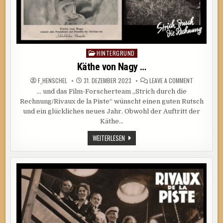
HINTERGRUND
Posted
in
Käthe von Nagy …
ON
F_HENSCHEL
31. DEZEMBER 2023
LEAVE A COMMENT
KÄTHE
… und das Film-Forscherteam „Strich durch die
VON
NAGY
Rechnung/Rivaux de la Piste“ wünscht einen guten Rutsch
…
und ein glückliches neues Jahr. Obwohl der Auftritt der
Käthe…
KÄTHE
WEITERLESEN
VON
NAGY
…