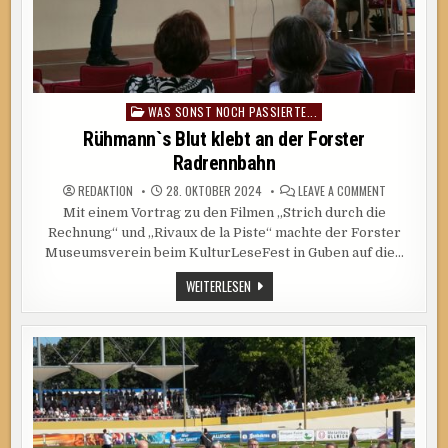
WAS SONST NOCH PASSIERTE...
Posted
in
Rühmann`s Blut klebt an der Forster
Radrennbahn
ON
REDAKTION
28. OKTOBER 2024
LEAVE A COMMENT
RÜHMANN`S
Mit einem Vortrag zu den Filmen „Strich durch die
BLUT
KLEBT
Rechnung“ und „Rivaux de la Piste“ machte der Forster
AN
DER
Museumsverein beim KulturLeseFest in Guben auf die…
FORSTER
RADRENNBA
RÜHMANN`S
WEITERLESEN
BLUT
KLEBT
AN
DER
FORSTER
RADRENNBAHN