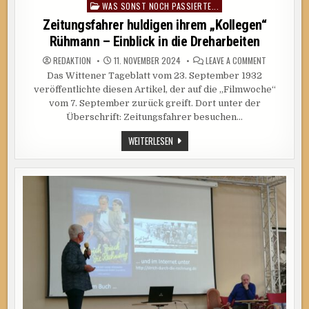
WAS SONST NOCH PASSIERTE...
in
Zeitungsfahrer huldigen ihrem „Kollegen“
Rühmann – Einblick in die Dreharbeiten
ON
REDAKTION
11. NOVEMBER 2024
LEAVE A COMMENT
ZEITUNGSFA
Das Wittener Tageblatt vom 23. September 1932
HULDIGEN
IHREM
veröffentlichte diesen Artikel, der auf die „Filmwoche“
„KOLLEGEN“
RÜHMANN
vom 7. September zurück greift. Dort unter der
–
Überschrift: Zeitungsfahrer besuchen…
EINBLICK
IN
DIE
ZEITUNGSFAHRER
WEITERLESEN
DREHARBEIT
HULDIGEN
IHREM
„KOLLEGEN“
RÜHMANN
–
EINBLICK
IN
DIE
DREHARBEITEN