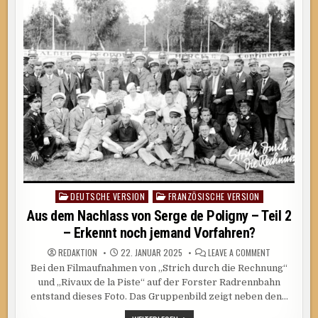
RADRENNBAH
–
TEIL
3
–
DREHARBEITEN
AUF
DER
RADRENNBAHN
DEUTSCHE VERSION
FRANZÖSISCHE VERSION
Posted
in
Aus dem Nachlass von Serge de Poligny – Teil 2
– Erkennt noch jemand Vorfahren?
ON
REDAKTION
22. JANUAR 2025
LEAVE A COMMENT
AUS
Bei den Filmaufnahmen von „Strich durch die Rechnung“
DEM
NACHLASS
und „Rivaux de la Piste“ auf der Forster Radrennbahn
VON
SERGE
entstand dieses Foto. Das Gruppenbild zeigt neben den…
DE
POLIGNY