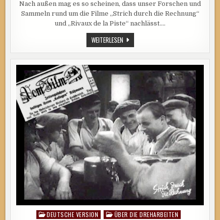
Nach außen mag es so scheinen, dass unser Forschen und
DEM
NACHLASS
Sammeln rund um die Filme „Strich durch die Rechnung“
VON
SERGE
und „Rivaux de la Piste“ nachlässt….
DE
POLIGNY
AUS
WEITERLESEN
–
DEM
TEIL
1
NACHLASS
VON
SERGE
DE
POLIGNY
–
TEIL
1
DEUTSCHE VERSION
ÜBER DIE DREHARBEITEN
Posted