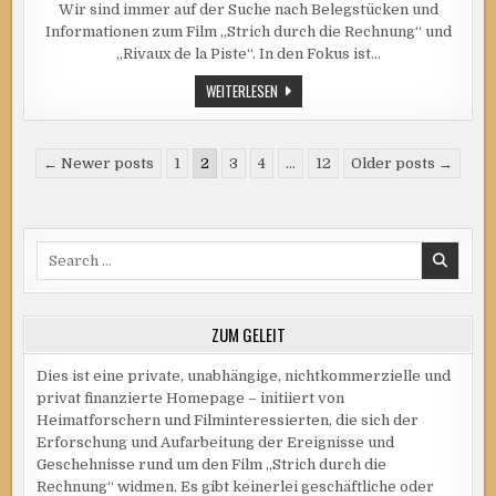
Wir sind immer auf der Suche nach Belegstücken und
HAT
NOCH
Informationen zum Film „Strich durch die Rechnung“ und
EINEN
UFA-
„Rivaux de la Piste“. In den Fokus ist…
FILMKALENDER
AUS
WER
WEITERLESEN
1933?
HAT
NOCH
EINEN
UFA-
Seitennummerierung
FILMKALENDER
← Newer posts
1
2
3
4
…
12
Older posts →
AUS
der
1933?
Beiträge
Search
for:
ZUM GELEIT
Dies ist eine private, unabhängige, nichtkommerzielle und
privat finanzierte Homepage – initiiert von
Heimatforschern und Filminteressierten, die sich der
Erforschung und Aufarbeitung der Ereignisse und
Geschehnisse rund um den Film „Strich durch die
Rechnung“ widmen. Es gibt keinerlei geschäftliche oder