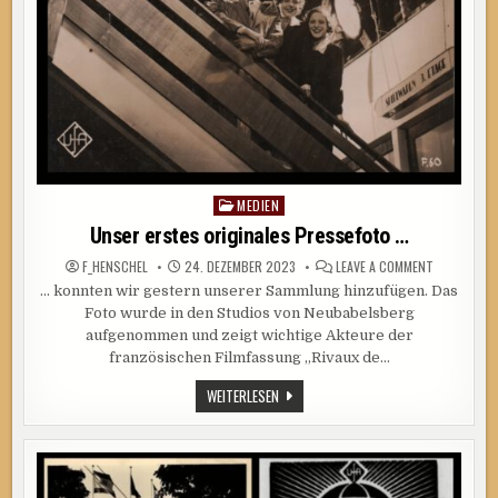
MEDIEN
Posted
in
Unser erstes originales Pressefoto …
ON
F_HENSCHEL
24. DEZEMBER 2023
LEAVE A COMMENT
UNSER
… konnten wir gestern unserer Sammlung hinzufügen. Das
ERSTES
ORIGINALES
Foto wurde in den Studios von Neubabelsberg
PRESSEFOT
…
aufgenommen und zeigt wichtige Akteure der
französischen Filmfassung „Rivaux de…
UNSER
WEITERLESEN
ERSTES
ORIGINALES
PRESSEFOTO
…