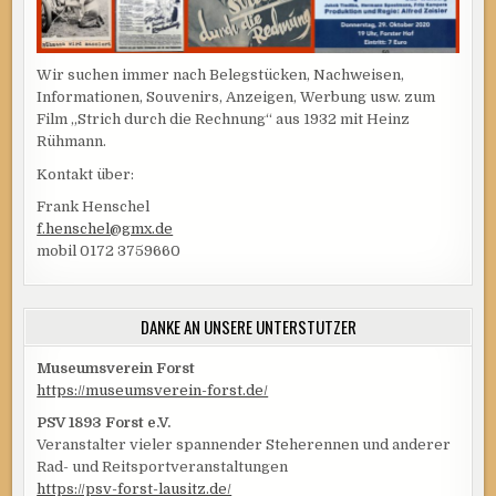
Wir suchen immer nach Belegstücken, Nachweisen,
Informationen, Souvenirs, Anzeigen, Werbung usw. zum
Film „Strich durch die Rechnung“ aus 1932 mit Heinz
Rühmann.
Kontakt über:
Frank Henschel
f.henschel@gmx.de
mobil 0172 3759660
DANKE AN UNSERE UNTERSTÜTZER
Museumsverein Forst
https://museumsverein-forst.de/
PSV 1893 Forst e.V.
Veranstalter vieler spannender Steherennen und anderer
Rad- und Reitsportveranstaltungen
https://psv-forst-lausitz.de/