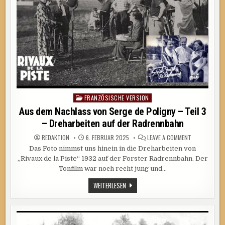
DAS
FÜR
EINE
„GANGSTERSZENE“?
FRANZÖSISCHE VERSION
Posted
in
Aus dem Nachlass von Serge de Poligny – Teil 3
– Dreharbeiten auf der Radrennbahn
ON
REDAKTION
6. FEBRUAR 2025
LEAVE A COMMENT
AUS
Das Foto nimmst uns hinein in die Dreharbeiten von
DEM
NACHLASS
„Rivaux de la Piste“ 1932 auf der Forster Radrennbahn. Der
VON
SERGE
Tonfilm war noch recht jung und…
DE
POLIGNY
AUS
WEITERLESEN
–
DEM
TEIL
3
NACHLASS
–
VON
DREHARBEITE
SERGE
AUF
DE
DER
POLIGNY