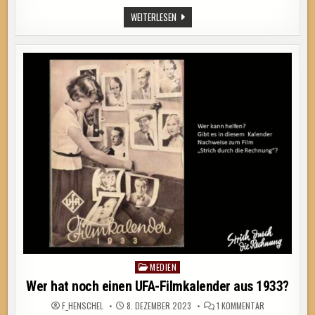
ONLINE
WEITERE
WEITERLESEN
FASSUNG
VON
„IMMER
SO
WEITER“
ONLINE
MEDIEN
Posted
in
Wer hat noch einen UFA-Filmkalender aus 1933?
ZU
F_HENSCHEL
8. DEZEMBER 2023
1 KOMMENTAR
WER