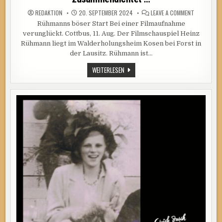
ON
REDAKTION
20. SEPTEMBER 2024
LEAVE A COMMENT
MEINE
Rühmanns böser Start Bei einer Filmaufnahme
GÜTE
…
verunglückt. Cottbus, 11. Aug. Der Filmschauspiel Heinz
WAS
SICH
Rühmann liegt im Walderholungsheim Kosen bei Forst in
DIE
der Lausitz. Rühmann ist…
COBURGER
ZEITUNG
HIER
MEINE
WEITERLESEN
ZUSAMMEN
GÜTE
…
…
WAS
SICH
DIE
COBURGER
ZEITUNG
HIER
ZUSAMMENDICHTET
…