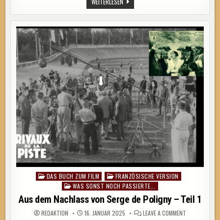
AUS
WEITERLESEN
–
DEM
TEIL
2
NACHLASS
–
VON
ERKENNT
SERGE
NOCH
DE
JEMAND
POLIGNY
VORFAHREN?
–
TEIL
2
–
ERKENNT
NOCH
JEMAND
VORFAHREN?
DAS BUCH ZUM FILM
FRANZÖSISCHE VERSION
Posted
WAS SONST NOCH PASSIERTE...
in
Aus dem Nachlass von Serge de Poligny – Teil 1
ON
REDAKTION
16. JANUAR 2025
LEAVE A COMMENT
AUS