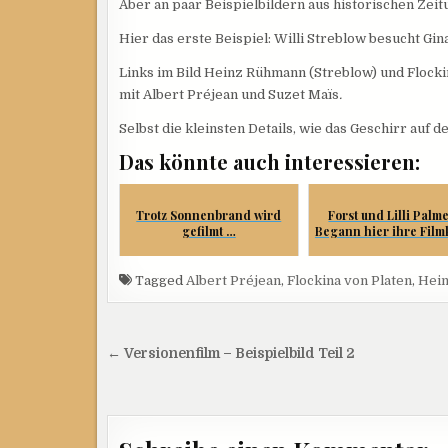
Aber an paar Beispielbildern aus historischen Zeit
Hier das erste Beispiel: Willi Streblow besucht Gin
Links im Bild Heinz Rühmann (Streblow) und Flockin
mit Albert Préjean und Suzet Maïs
.
Selbst die kleinsten Details, wie das Geschirr auf d
Das könnte auch interessieren:
Trotz Sonnenbrand wird
Forst und Lilli Palm
gefilmt …
Begann hier ihre Filmk
Tagged
Albert Préjean
,
Flockina von Platen
,
Hei
Beitragsnavigation
← Versionenfilm – Beispielbild Teil 2