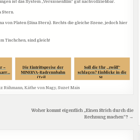
ungen ist das System „Versionenfilm“ gut nachvollziehbar.
a Stern.
a von Platen (Gina Stern). Rechts die gleiche Szene, jedoch hier
em Tischchen, sind gleich!
er –
Die Eintrittspreise der
Soll die Uhr „zwölf“
arr...
MINERVA-Radrennbahn
schlagen? Einblicke in die
(Teil ...
St...
nz Rühmann
,
Käthe von Nagy
,
Suzet Maïs
Woher kommt eigentlich „Einen Strich durch die
Rechnung machen“? →