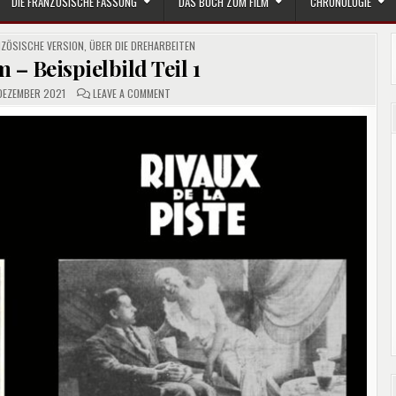
DIE FRANZÖSISCHE FASSUNG
DAS BUCH ZUM FILM
CHRONOLOGIE
ZÖSISCHE VERSION
,
ÜBER DIE DREHARBEITEN
 – Beispielbild Teil 1
ON
DEZEMBER 2021
LEAVE A COMMENT
VERSIONENFILM
–
BEISPIELBILD
TEIL
1