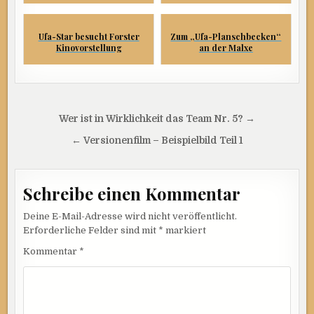
Ufa-Star besucht Forster
Zum „Ufa-Planschbecken“
Kinovorstellung
an der Malxe
Beitragsnavigation
Wer ist in Wirklichkeit das Team Nr. 5? →
← Versionenfilm – Beispielbild Teil 1
Schreibe einen Kommentar
Deine E-Mail-Adresse wird nicht veröffentlicht.
Erforderliche Felder sind mit
*
markiert
Kommentar
*