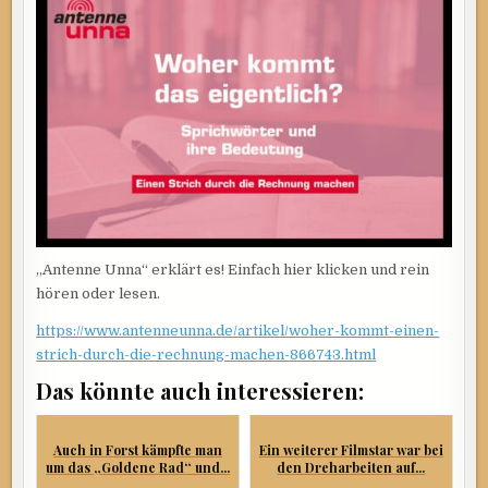
RECHNUNG
MACHEN“?
„Antenne Unna“ erklärt es! Einfach hier klicken und rein
hören oder lesen.
https://www.antenneunna.de/artikel/woher-kommt-einen-
strich-durch-die-rechnung-machen-866743.html
Das könnte auch interessieren:
Auch in Forst kämpfte man
Ein weiterer Filmstar war bei
um das „Goldene Rad“ und...
den Dreharbeiten auf...