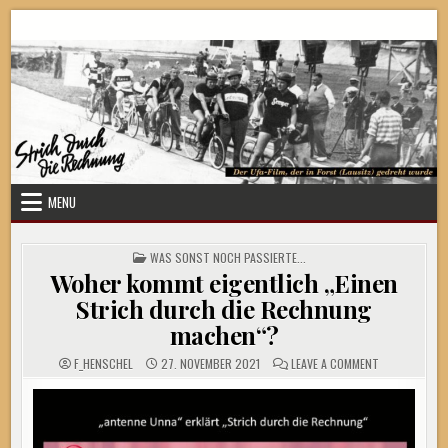
Skip
Strich durch die Rechnung
to
content
MENU
POSTED
WAS SONST NOCH PASSIERTE...
IN
Woher kommt eigentlich „Einen
Strich durch die Rechnung
machen“?
ON
F_HENSCHEL
27. NOVEMBER 2021
LEAVE A COMMENT
WOHER
KOMMT
EIGENTLICH
„EINEN
STRICH
DURCH
DIE