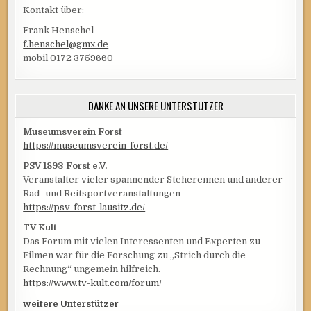
Kontakt über:
Frank Henschel
f.henschel@gmx.de
mobil 0172 3759660
DANKE AN UNSERE UNTERSTÜTZER
Museumsverein Forst
https://museumsverein-forst.de/
PSV 1893 Forst e.V.
Veranstalter vieler spannender Steherennen und anderer
Rad- und Reitsportveranstaltungen
https://psv-forst-lausitz.de/
TV Kult
Das Forum mit vielen Interessenten und Experten zu
Filmen war für die Forschung zu „Strich durch die
Rechnung“ ungemein hilfreich.
https://www.tv-kult.com/forum/
weitere Unterstützer