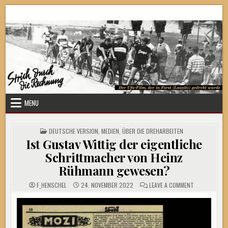
Skip
Strich durch die Rechnung
to
content
MENU
POSTED
DEUTSCHE VERSION
,
MEDIEN
,
ÜBER DIE DREHARBEITEN
IN
Ist Gustav Wittig der eigentliche
Schrittmacher von Heinz
Rühmann gewesen?
ON
F_HENSCHEL
24. NOVEMBER 2022
LEAVE A COMMENT
IST
GUSTAV
WITTIG
DER
EIGENTLICHE
SCHRITTMAC
VON