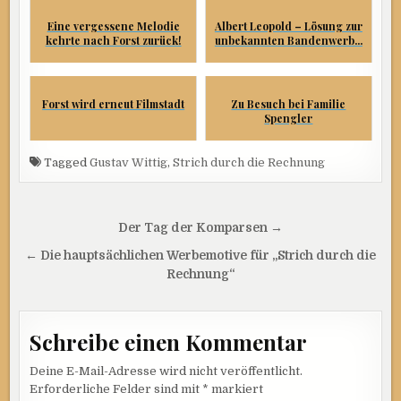
Eine vergessene Melodie
Albert Leopold – Lösung zur
kehrte nach Forst zurück!
unbekannten Bandenwerb...
Forst wird erneut Filmstadt
Zu Besuch bei Familie
Spengler
Tagged
Gustav Wittig
,
Strich durch die Rechnung
Beitragsnavigation
Der Tag der Komparsen →
← Die hauptsächlichen Werbemotive für „Strich durch die
Rechnung“
Schreibe einen Kommentar
Deine E-Mail-Adresse wird nicht veröffentlicht.
Erforderliche Felder sind mit
*
markiert